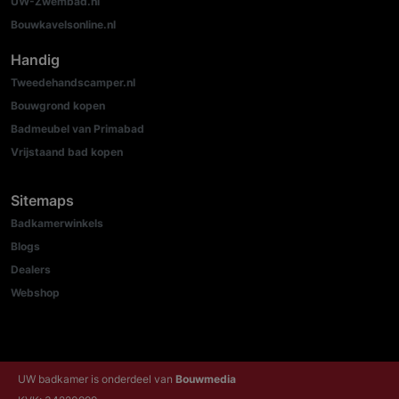
UW-Zwembad.nl
Bouwkavelsonline.nl
Handig
Tweedehandscamper.nl
Bouwgrond kopen
Badmeubel van Primabad
Vrijstaand bad kopen
Sitemaps
Badkamerwinkels
Blogs
Dealers
Webshop
UW badkamer is onderdeel van
Bouwmedia