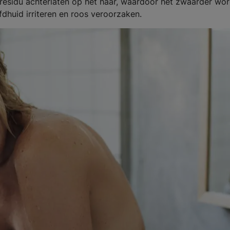
residu achterlaten op het haar, waardoor het zwaarder wor
fdhuid irriteren en roos veroorzaken.