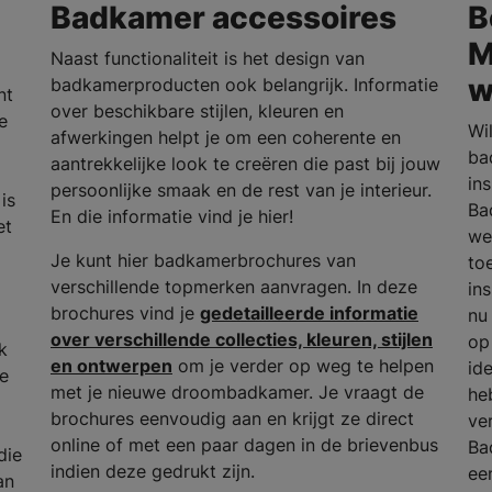
Badkamer accessoires
B
M
Naast functionaliteit is het design van
w
badkamerproducten ook belangrijk. Informatie
nt
over beschikbare stijlen, kleuren en
e
Wi
afwerkingen helpt je om een coherente en
ba
aantrekkelijke look te creëren die past bij jouw
in
persoonlijke smaak en de rest van je interieur.
is
Ba
En die informatie vind je hier!
et
we
Je kunt hier badkamerbrochures van
to
verschillende topmerken aanvragen. In deze
in
brochures vind je
gedetailleerde informatie
nu
over verschillende collecties, kleuren, stijlen
op
k
en ontwerpen
om je verder op weg te helpen
id
he
met je nieuwe droombadkamer. Je vraagt de
he
brochures eenvoudig aan en krijgt ze direct
ve
online of met een paar dagen in de brievenbus
Ba
die
indien deze gedrukt zijn.
ee
an