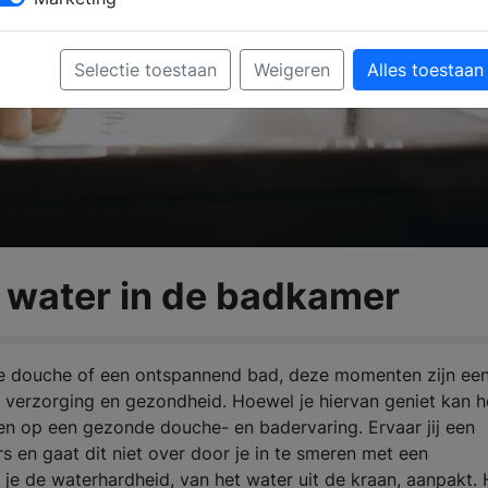
Selectie toestaan
Weigeren
Alles toestaan
 water in de badkamer
de douche of een ontspannend bad, deze momenten zijn ee
e verzorging en gezondheid. Hoewel je hiervan geniet kan h
ben op een gezonde douche- en badervaring. Ervaar jij een
rs en gaat dit niet over door je in te smeren met een
je de waterhardheid, van het water uit de kraan, aanpakt.