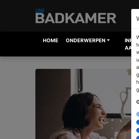
W
HOME
ONDERWERPEN
INFO
t
AANV
w
u
a
g
h
g
G