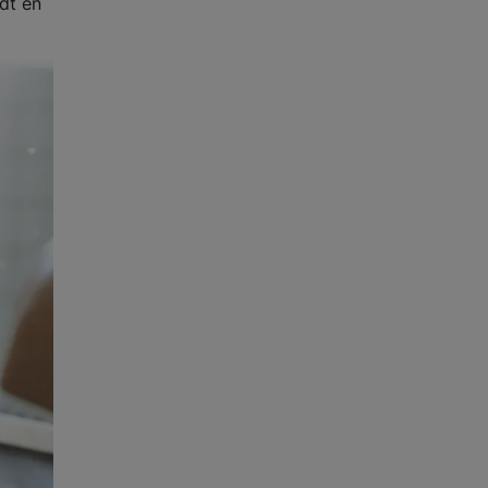
dt en