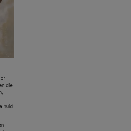
oor
en die
n,
e huid
en