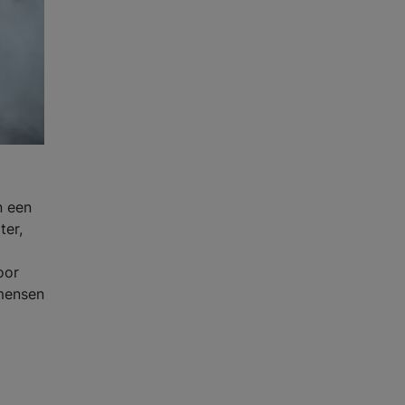
n een
ter,
oor
 mensen