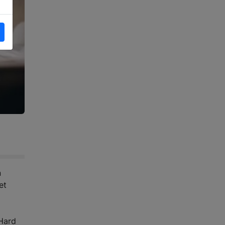
n
et
 Hard