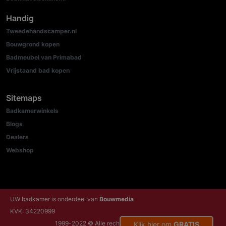
Handig
Tweedehandscamper.nl
Bouwgrond kopen
Badmeubel van Primabad
Vrijstaand bad kopen
Sitemaps
Badkamerwinkels
Blogs
Dealers
Webshop
UW badkamer is onderdeel van
Bouwmedia
KVK: 34220999
1999-2022 © Alle rechten voorbehouden
Klik hier om
GRATIS