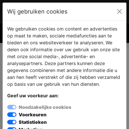
Wij gebruiken cookies
Account
€ 0.00
We gebruiken cookies om content en advertenties
Zoek
op maat te maken, sociale mediafuncties aan te
bieden en ons websiteverkeer te analyseren. We
Sanisale Purmerend
delen ook informatie over uw gebruik van onze site
met onze social media-, advertentie- en
analysepartners. Deze partners kunnen deze
Sanisale Purmerend
gegevens combineren met andere informatie die u
Nieuwe Gouw 24
aan hen heeft verstrekt of die zij hebben verzameld
1442 LE PURMEREND
op basis van uw gebruik van hun diensten.
Geef uw voorkeur aan:
Noodzakelijke cookies
Navigeer met:
Voorkeuren
Statistieken
Navigeer met Google Maps