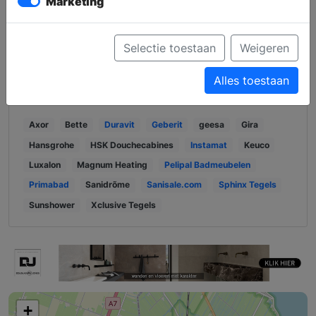
Marketing
Navigeer met Waze
Selectie toestaan
Weigeren
Navigeer met Kaarten
Alles toestaan
Wij verkopen de volgende merken:
Axor
Bette
Duravit
Geberit
geesa
Gira
Hansgrohe
HSK Douchecabines
Instamat
Keuco
Luxalon
Magnum Heating
Pelipal Badmeubelen
Primabad
Sanidrõme
Sanisale.com
Sphinx Tegels
Sunshower
Xclusive Tegels
+