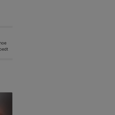
 hoe
oedt