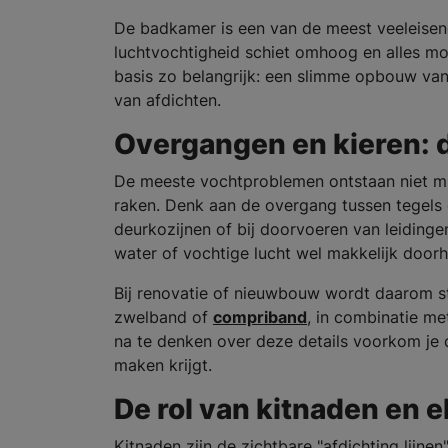
De badkamer is een van de meest veeleisende
luchtvochtigheid schiet omhoog en alles mo
basis zo belangrijk: een slimme opbouw van
van afdichten.
Overgangen en kieren: 
De meeste vochtproblemen ontstaan niet mi
raken. Denk aan de overgang tussen tegels
deurkozijnen of bij doorvoeren van leidingen
water of vochtige lucht wel makkelijk door
Bij renovatie of nieuwbouw wordt daarom s
zwelband of
compriband
, in combinatie m
na te denken over deze details voorkom je d
maken krijgt.
De rol van kitnaden en 
Kitnaden zijn de zichtbare "afdichting lij