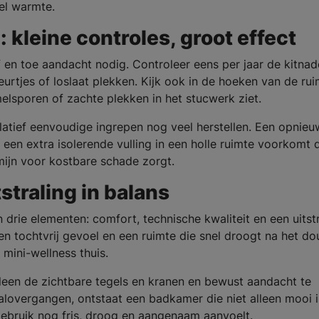
el warmte.
kleine controles, groot effect
 en toe aandacht nodig. Controleer eens per jaar de kitna
urtjes of loslaat plekken. Kijk ook in de hoeken van de rui
melsporen of zachte plekken in het stucwerk ziet.
latief eenvoudige ingrepen nog veel herstellen. Een opnieu
 een extra isolerende vulling in een holle ruimte voorkomt 
mijn voor kostbare schade zorgt.
straling in balans
ie elementen: comfort, technische kwaliteit en een uitstr
en tochtvrij gevoel en een ruimte die snel droogt na het d
mini-wellness thuis.
lleen de zichtbare tegels en kranen en bewust aandacht te
aalovergangen, ontstaat een badkamer die niet alleen mooi 
gebruik nog fris, droog en aangenaam aanvoelt.