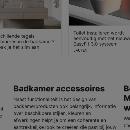
Toilet installeren wordt
chillende tegels
eenvoudig met het nieuw
bineren in de badkamer?
EasyFit 3.0 systeem
ak je het slim aan
LAUFEN
Badkamer accessoires
B
M
Naast functionaliteit is het design van
w
badkamerproducten ook belangrijk. Informatie
nt
over beschikbare stijlen, kleuren en
e
Wi
afwerkingen helpt je om een coherente en
ba
aantrekkelijke look te creëren die past bij jouw