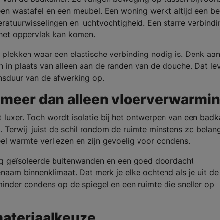
en wastafel en een meubel. Een woning werkt altijd een bee
ratuurwisselingen en luchtvochtigheid. Een starre verbind
het oppervlak kan komen.
plekken waar een elastische verbinding nodig is. Denk aan
en in plaats van alleen aan de randen van de douche. Dat le
nsduur van de afwerking op.
: meer dan alleen vloerverwarmi
t luxer. Toch wordt isolatie bij het ontwerpen van een bad
Terwijl juist de schil rondom de ruimte minstens zo belangr
l warmte verliezen en zijn gevoelig voor condens.
dig geïsoleerde buitenwanden en een goed doordacht
naam binnenklimaat. Dat merk je elke ochtend als je uit de
inder condens op de spiegel en een ruimte die sneller op
ateriaalkeuze