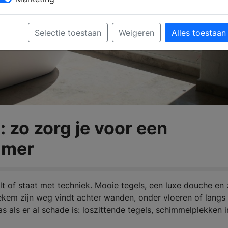
Selectie toestaan
Weigeren
Alles toestaan
 zo zorg je voor een
amer
alt of staat met techniek. Mooie tegels, een luxe douche en
kem zijn weg vindt achter wanden, onder vloeren of langs
s als er al schade is: loszittende tegels, schimmelplekken i