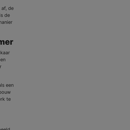
 af, de
is de
manier
amer
lkaar
 en
r
ls een
pbouw
rk te
beeld