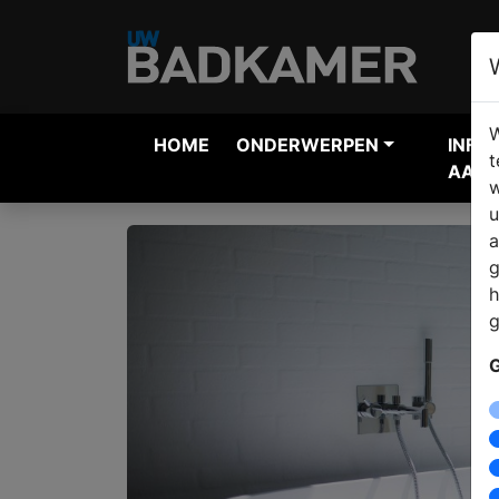
W
HOME
ONDERWERPEN
INFO
t
AANV
w
u
a
g
h
g
G