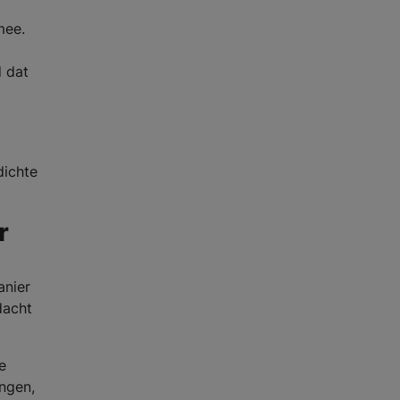
mee.
d dat
dichte
r
anier
dacht
e
angen,