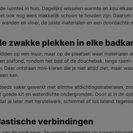
 ruimtes in huis. Dagelijks wisselen warmte en kou elkaar
et ook nog eens makkelijk schoon te houden zijn. Daarom 
 wanden en vloer, de juiste materialen en een doordachte 
de zwakke plekken in elke badk
dden op een muur, maar op de plaatsen waar materialen e
 en plafond, rondom het bad of de douchebak, langs raam-
. Daar ontstaan mini-kieren die je niet altijd ziet, maar waa
heen kan.
teeds vaker gewerkt met slimme afdichtingsmaterialen, zoa
et goede kit en waterdichte ondergronden. Door al in de o
at je later met herstelwerk, schimmel of los latend tegelwe
elastische verbindingen
nen" van de badkamer. Ze vangen beweging op tussen bijvoor