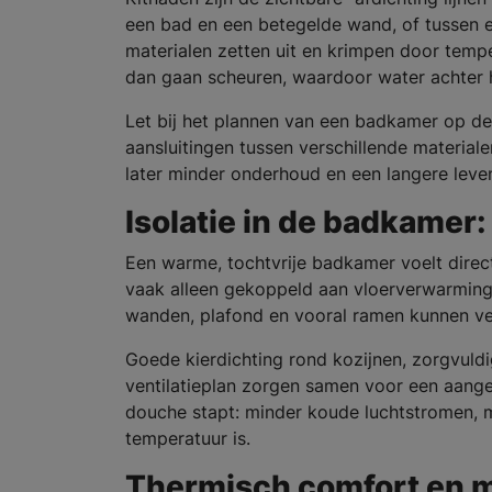
een bad en een betegelde wand, of tussen e
materialen zetten uit en krimpen door tempe
dan gaan scheuren, waardoor water achter 
Let bij het plannen van een badkamer op de 
aansluitingen tussen verschillende material
later minder onderhoud en een langere leve
Isolatie in de badkamer
Een warme, tochtvrije badkamer voelt direc
vaak alleen gekoppeld aan vloerverwarming. 
wanden, plafond en vooral ramen kunnen vee
Goede kierdichting rond kozijnen, zorgvul
ventilatieplan zorgen samen voor een aange
douche stapt: minder koude luchtstromen, m
temperatuur is.
Thermisch comfort en m