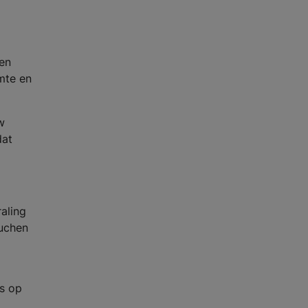
den
mte en
w
dat
aling
ouchen
is op