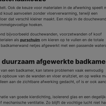
lf telt. Ook de keuze voor materialen in de afwerking speelt 
d koud aanvoelen zonder vloerverwarming, terwijl een
oer dat verschil kleiner maakt. Een nisje in de douchewan
himmelgevoelige hoeken.
s rond bijvoorbeeld douchewanden, voorzetwanden of koof
erialen als
purschuim
om kieren op te vullen en de totale
 de badkamerwand netjes afgewerkt met een passende water
en duurzaam afgewerkte badkame
e van een badkamer, kan latere problemen vaak eenvoudig
e opbouw van de wanden en vloer eruitziet, en op welke m
lleen aan de zichtbare afwerking gedacht, of is er ook aan
tie van goede kierdichting, isolerend glas en een degelijk
f mechanische ventilatie. Zo blijft de vochtige lucht niet h