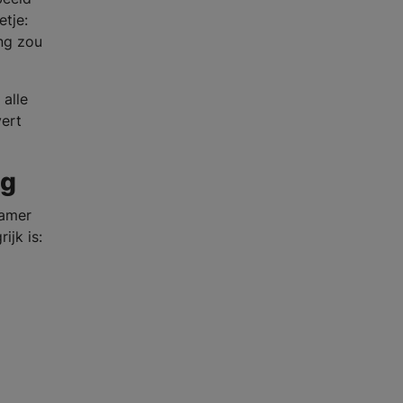
tje:
ing zou
 alle
vert
ng
kamer
ijk is: