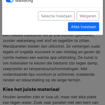
Marketing
kies je wandpanelen voor
de badkamer
Selectie toestaan
Weigeren
Alles toestaan
Een nieuwe badkamer wil je snel kunnen gebruiken,
zonder wekenlang met stof en tegellijm te zitten.
Wandpanelen bieden dan uitkomst. Ze verbergen oude
tegels of ongelijk stucwerk in een middag en geven de
ruimte meteen een warme spa-uitstraling. De kunst is
om materialen te kiezen die bestand zijn tegen damp,
zeepresten en temperatuurschommelingen. Met
onderstaande tips voorkom je schimmel, loslatende
randen en teleurstelling op de lange termijn.
Kies het juiste materiaal
Houten lamellen zien er luxe uit, maar niet elke plank
kan tegen water. Zoek naar panelen met een kern van