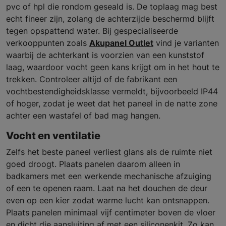
pvc of hpl die rondom geseald is. De toplaag mag best
echt fineer zijn, zolang de achterzijde beschermd blijft
tegen opspattend water. Bij gespecialiseerde
verkooppunten zoals
Akupanel Outlet
vind je varianten
waarbij de achterkant is voorzien van een kunststof
laag, waardoor vocht geen kans krijgt om in het hout te
trekken. Controleer altijd of de fabrikant een
vochtbestendigheids­klasse vermeldt, bijvoorbeeld IP44
of hoger, zodat je weet dat het paneel in de natte zone
achter een wastafel of bad mag hangen.
Vocht en ventilatie
Zelfs het beste paneel verliest glans als de ruimte niet
goed droogt. Plaats panelen daarom alleen in
badkamers met een werkende mechanische afzuiging
of een te openen raam. Laat na het douchen de deur
even op een kier zodat warme lucht kan ontsnappen.
Plaats panelen minimaal vijf centimeter boven de vloer
en dicht die aansluiting af met een siliconenkit. Zo kan