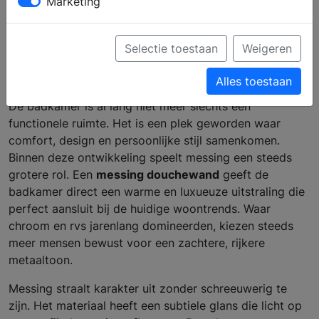
Marketing
Warm, Luxe en Helemaal
van Nu
Selectie toestaan
Weigeren
Alles toestaan
De badkamer is al lang niet meer slechts een
functionele ruimte. Het is een plek geworden waar
comfort, design en persoonlijke stijl samenkomen.
Binnen deze ontwikkeling speelt messing een steeds
grotere rol. Een
messing douchewand
geeft de
badkamer direct een warme en luxueuze uitstraling die
perfect aansluit bij de huidige woontrends. Waar
chroom en rvs jarenlang domineerden, kiezen steeds
meer mensen bewust voor een zachtere, rijkere
metaaltoon.
Messing straalt karakter uit zonder schreeuwerig te
zijn. Het materiaal heeft een subtiele glans die licht op