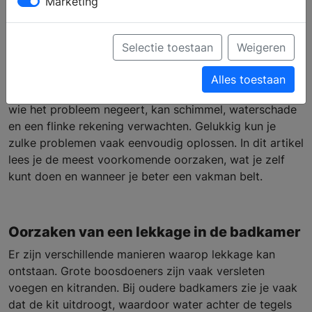
Marketing
alles wat je moet weten
Selectie toestaan
Weigeren
Een muffe geur, loslatende verf of een plas water op de
Alles toestaan
vloer: lekkage komt regelmatig voor in badkamers. En
wie het probleem negeert, kan schimmel, waterschade
en een flinke rekening verwachten. Gelukkig kun je
zulke problemen vaak eenvoudig oplossen. In dit artikel
lees je de meest voorkomende oorzaken, wat je zelf
kunt doen en wanneer je beter een vakman belt.
Oorzaken van een lekkage in de badkamer
Er zijn verschillende manieren waarop lekkage kan
ontstaan. Grote boosdoeners zijn vaak versleten
voegen en kitranden. Bij oudere badkamers zie je vaak
dat de kit uitdroogt, waardoor water achter de tegels