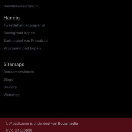
Bouwkavelsonline.nl
Handig
Tweedehandscamper.nl
Bouwgrond kopen
Badmeubel van Primabad
Vrijstaand bad kopen
Sitemaps
Badkamerwinkels
Blogs
Dealers
Webshop
UW badkamer is onderdeel van
Bouwmedia
KVK: 34220999