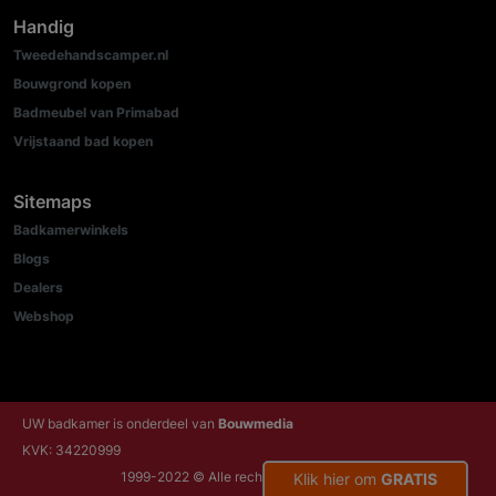
Handig
Tweedehandscamper.nl
Bouwgrond kopen
Badmeubel van Primabad
Vrijstaand bad kopen
Sitemaps
Badkamerwinkels
Blogs
Dealers
Webshop
UW badkamer is onderdeel van
Bouwmedia
KVK: 34220999
1999-2022 © Alle rechten voorbehouden
Klik hier om
GRATIS