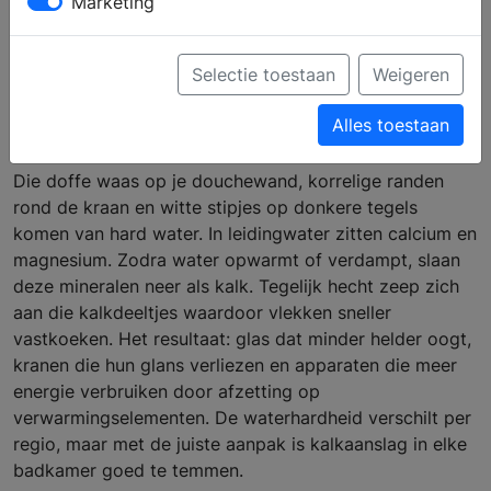
Marketing
verdwijnen
Selectie toestaan
Weigeren
Wat is kalkaanslag en waarom ontstaat
Alles toestaan
het?
Die doffe waas op je douchewand, korrelige randen
rond de kraan en witte stipjes op donkere tegels
komen van hard water. In leidingwater zitten calcium en
magnesium. Zodra water opwarmt of verdampt, slaan
deze mineralen neer als kalk. Tegelijk hecht zeep zich
aan die kalkdeeltjes waardoor vlekken sneller
vastkoeken. Het resultaat: glas dat minder helder oogt,
kranen die hun glans verliezen en apparaten die meer
energie verbruiken door afzetting op
verwarmingselementen. De waterhardheid verschilt per
regio, maar met de juiste aanpak is kalkaanslag in elke
badkamer goed te temmen.