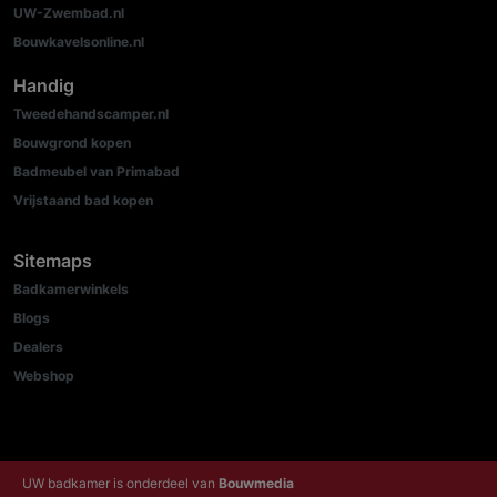
UW-Zwembad.nl
Bouwkavelsonline.nl
Handig
Tweedehandscamper.nl
Bouwgrond kopen
Badmeubel van Primabad
Vrijstaand bad kopen
Sitemaps
Badkamerwinkels
Blogs
Dealers
Webshop
UW badkamer is onderdeel van
Bouwmedia