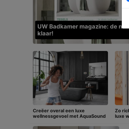
UW Badkamer magazine: de nieuw
klaar!
Creëer overal een luxe
Zo ric
wellnessgevoel met AquaSound
luxe 