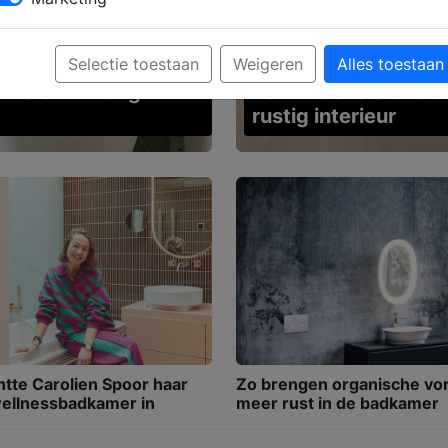
Selectie toestaan
Weigeren
Alles toestaan
ste editie ligt
Keramische stoneloo
rustig interieur
htte Carolien Spoor haar
Zo brengen organische v
wellnessbadkamer in
meer rust in de badkamer