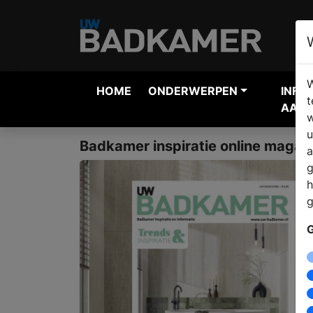
W
HOME
ONDERWERPEN
INFO
t
AANV
w
u
Badkamer inspiratie online magaz
a
g
h
g
G