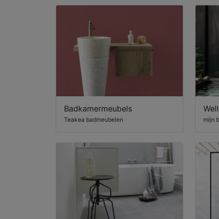
Badkamermeubels
Wel
Teakea badmeubelen
mijn b